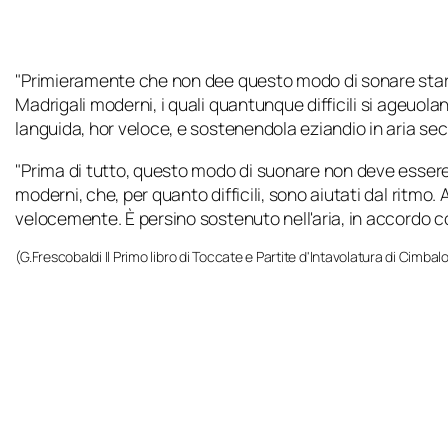
"
Primieramente che non dee questo modo di sonare star
Madrigali moderni, i quali quantunque difficili si ageuol
languida, hor veloce, e sostenendola eziandio in aria secon
"Prima di tutto, questo modo di suonare non deve essere
moderni, che, per quanto difficili, sono aiutati dal ritmo.
velocemente. È persino sostenuto nell'aria, in accordo con l
(G.Frescobaldi
Il Primo libro di Toccate e Partite d'Intavolatura di Cimbal