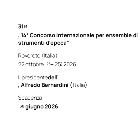
31
st
, 14
Concorso Internazionale
per ensemble di
°
strumenti d’epoca”
Rovereto (Italia)
22 ottobre
– 25
2026
– 25
)
Il presidente
dell'
, Alfredo Bernardini (
Italia)
Scadenza
:
giugno 2026
30