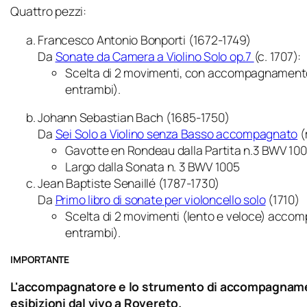
Quattro pezzi:
Francesco Antonio Bonporti (1672-1749)
Da
Sonate da Camera a Violino Solo op.7
(c. 1707):
Scelta di 2 movimenti, con accompagnamento 
entrambi).
Johann Sebastian Bach (1685-1750)
Da
Sei Solo a Violino senza Basso accompagnato
(
Gavotte en Rondeau
dalla Partita n.3 BWV 100
Largo
dalla Sonata n. 3 BWV 1005
Jean Baptiste Senaillé (1787-1730)
Da
Primo libro di sonate per violoncello solo
(1710)
Scelta di 2 movimenti (lento e veloce) accom
entrambi)
.
IMPORTANTE
L'accompagnatore e lo strumento di accompagnamen
esibizioni dal vivo a Rovereto.