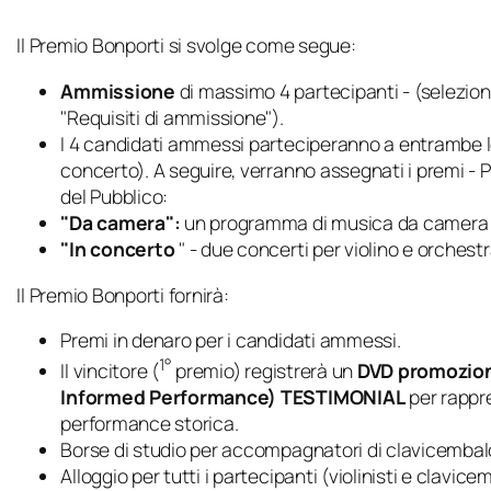
Il Premio Bonporti si svolge come segue:
Ammissione
di massimo 4 partecipanti - (selezion
"Requisiti di ammissione").
I 4 candidati ammessi parteciperanno a entrambe le
concerto). A seguire, verranno assegnati i premi -
del Pubblico:
"Da camera":
un programma di musica da camera (
"In concerto
" - due concerti per violino e orches
Il Premio Bonporti fornirà:
Premi in denaro per i candidati ammessi.
1°
Il vincitore (
premio) registrerà un
DVD promozion
Informed Performance) TESTIMONIAL
per rappre
performance storica.
Borse di studio per accompagnatori di clavicembal
Alloggio per tutti i partecipanti (violinisti e clavicemb