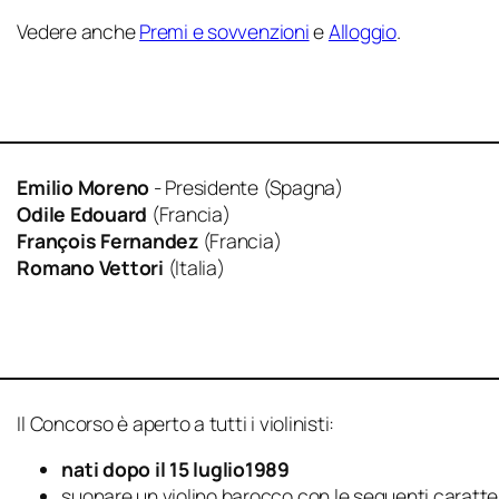
Vedere anche
Premi e sovvenzioni
e
Alloggio
.
Emilio Moreno
- Presidente (Spagna)
Odile Edouard
(Francia)
François Fernandez
(Francia)
Romano Vettori
(Italia)
Il Concorso è aperto a tutti i violinisti:
e
nati dopo il 15 luglio
1989
suonare un violino barocco con le seguenti caratte