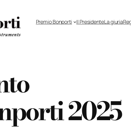
Premio Bonporti
Il Presidente
La giuria
Re
nto
nporti 2025