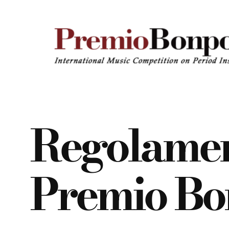
Vai
al
contenuto
Regolame
Premio Bo