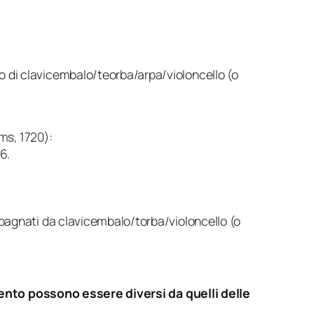
di clavicembalo/teorba/arpa/violoncello (o
ms, 1720):
6.
pagnati da clavicembalo/torba/violoncello (o
to possono essere diversi da quelli delle