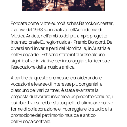
Fondata come
Mitteleuropäisches Barockorchester
,
è attiva dal 1998 su iniziativa dell'Accademia di
Musica Antica, nell'ambito del più ampio progetto
internazionale Euregiomusica - Premio Bonporti. Da
diversi anni in varie parti del Nord Italia, in Austria e
nell'Europa dell'Est sono state intraprese alcune
significative iniziative per incoraggiare la ricerca e
l'esecuzione della musica antica.
A partire da queste premesse, considerando le
vocazioni e le aree di interesse più congeniali a
ciascuno dei vari partner, è stata avanzata la
proposta di lavorare insieme a un progetto comune, il
cui obiettivo sarebbe stato quello di stimolare nuove
forme di collaborazione e incoraggiare lo studio e la
promozione del patrimonio musicale antico
dell'Europa centrale.