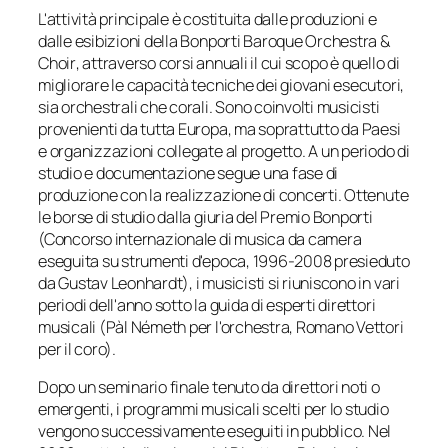
L'attività principale è costituita dalle produzioni e
dalle esibizioni della
Bonporti Baroque Orchestra &
Choir
, attraverso
corsi
annuali il cui scopo è quello di
migliorare le capacità tecniche dei giovani esecutori,
sia orchestrali che corali. Sono coinvolti musicisti
provenienti da tutta Europa, ma soprattutto da Paesi
e organizzazioni collegate al progetto. A un periodo di
studio e documentazione segue una fase di
produzione con la realizzazione di concerti. Ottenute
le borse di studio dalla giuria del Premio Bonporti
(Concorso internazionale di musica da camera
eseguita su strumenti d'epoca, 1996-2008 presieduto
da Gustav Leonhardt), i musicisti si riuniscono in vari
periodi dell'anno sotto la guida di esperti direttori
musicali (Pàl Németh per l'orchestra, Romano Vettori
per il coro).
Dopo un seminario finale tenuto da direttori noti o
emergenti, i programmi musicali scelti per lo studio
vengono successivamente eseguiti in pubblico. Nel