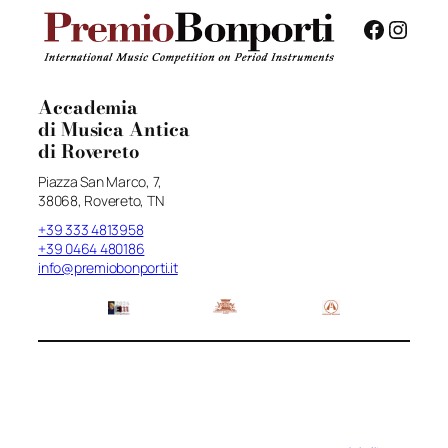
Facebo
Insta
Accademia
di Musica Antica
di Rovereto
Piazza San Marco, 7,
38068, Rovereto, TN
+39 333 4813958
+39 0464 480186
info@premiobonporti.it