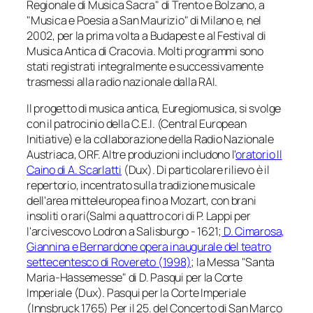
Regionale di Musica Sacra" di Trento e Bolzano, a
"Musica e Poesia a San Maurizio" di Milano e, nel
2002, per la prima volta a Budapest e al Festival di
Musica Antica di Cracovia. Molti programmi sono
stati registrati integralmente e successivamente
trasmessi alla radio nazionale dalla RAI.
Il progetto di musica antica, Euregiomusica, si svolge
con il patrocinio della C.E.I. (Central European
Initiative) e la collaborazione della Radio Nazionale
Austriaca, ORF. Altre produzioni includono l'
oratorio
Il
Caino
di A. Scarlatti
(Dux). Di particolare rilievo è il
repertorio, incentrato sulla tradizione musicale
dell'area mitteleuropea fino a Mozart, con brani
insoliti o rari
(Salmi a quattro cori
di P. Lappi per
l'arcivescovo Lodron a Salisburgo - 1621;
D. Cimarosa,
Giannina e Bernardone
opera inaugurale del teatro
settecentesco di Rovereto (1998)
; la Messa "Santa
Maria-Hassemesse" di D. Pasqui per la Corte
Imperiale (Dux). Pasqui per la Corte Imperiale
(Innsbruck 1765) Per il 25. del Concerto di San Marco