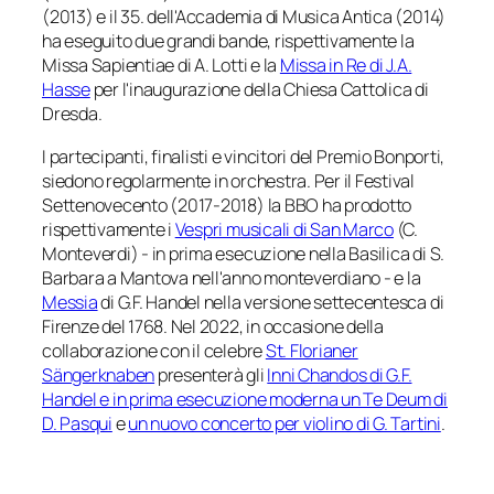
(2013) e il 35. dell'Accademia di Musica Antica (2014)
ha eseguito due grandi bande, rispettivamente la
Missa Sapientiae
di A. Lotti e la
Missa in Re di J.A.
Hasse
per l'inaugurazione della Chiesa Cattolica di
Dresda.
I partecipanti, finalisti e vincitori del Premio Bonporti,
siedono regolarmente in orchestra. Per il Festival
Settenovecento (2017-2018) la BBO ha prodotto
rispettivamente i
Vespri musicali di San Marco
(C.
Monteverdi) - in prima esecuzione nella Basilica di S.
Barbara a Mantova nell'anno monteverdiano - e la
Messia
di G.F. Handel nella versione settecentesca di
Firenze del 1768. Nel 2022, in occasione della
collaborazione con il celebre
St. Florianer
Sängerknaben
presenterà gli
Inni Chandos di G.F.
Handel e in prima esecuzione moderna un Te Deum di
D. Pasqui
e
un nuovo concerto per violino di G. Tartini
.