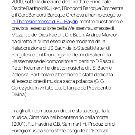
2000, sotto la direzione del Direttore Principale
Ospite Barthold Kuijken, l'
Bonporti Baroque Orchestra
e il CoroBonporti Baroque Orchestra
hanno eseguito
la
Theresienmesse
di F. J. Haydn
, mentre quest'anno è
prevista l'esecuzione della
Weissenhausmesse
di
Mozart e del
Dies Irae
di J.Ch. Bach. Andrea Marcon
ha diretto la prima esecuzione moderna della
rielaborazione di J.S.Bach dello
Stabat Mater
di
Pergolesi con il
Krönungs-Te Deum
di Salieri e la
Hassemesse del
compositore tridentino D.Pasqui.
Peter Neumann ha diretto musiche di J.S. Bach e
Zelenka. Particolare attenzione è stata dedicata
all'esecuzione di musica sacra polacca (G. G.
Gorczycki,
In virtute tua
,
Litaniae de Providentia
Divina
).
Tra gli altri compositori di cui è stata eseguita la
musica, Cimarosa nel bicentenario della morte
(2001), F. J. Haydn e G.B. Sammartini. Produzioni di
Euregiomusica
sono state eseguite al "Festival