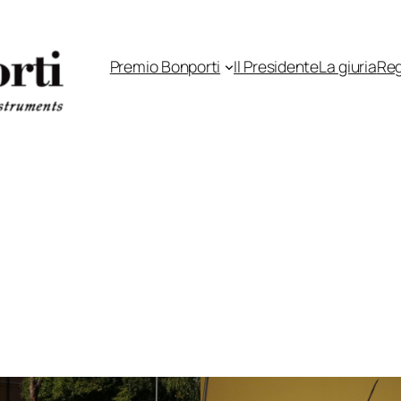
Premio Bonporti
Il Presidente
La giuria
Re