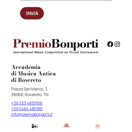
Facebo
Insta
Accademia
di Musica Antica
di Rovereto
Piazza San Marco, 7,
38068, Rovereto, TN
+39 333 4813958
+39 0464 480186
info@premiobonporti.it