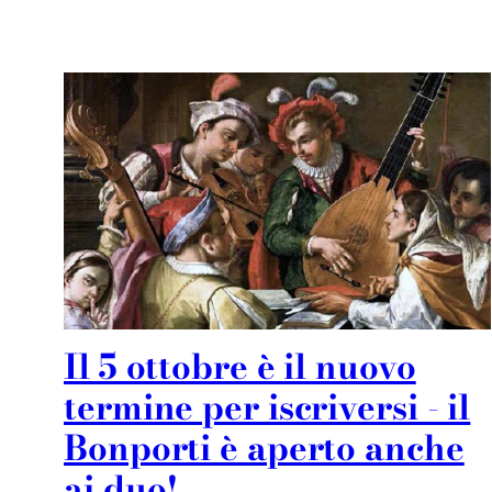
Il 5 ottobre è il nuovo
termine per iscriversi - il
Bonporti è aperto anche
ai duo!