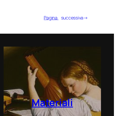
Pagina
successiva→
Materiali