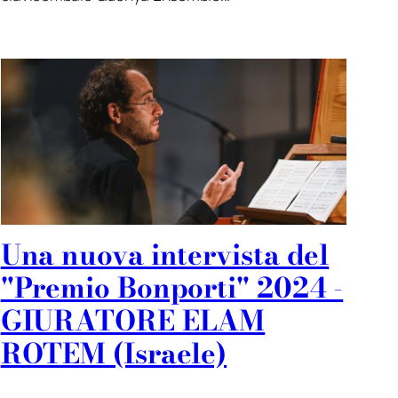
Una nuova intervista del
"Premio Bonporti" 2024 -
GIURATORE ELAM
ROTEM (Israele)