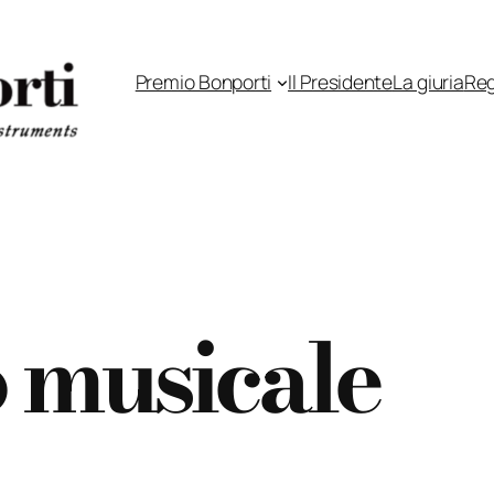
Premio Bonporti
Il Presidente
La giuria
Re
 musicale