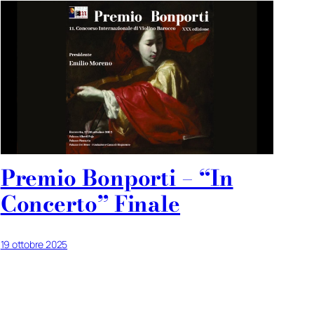
Premio Bonporti – “In
Concerto” Finale
19 ottobre 2025