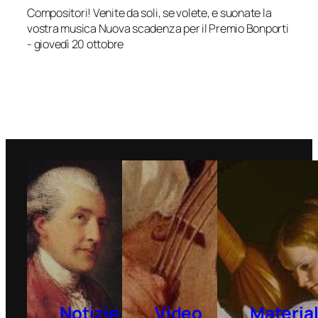
Compositori! Venite da soli, se volete, e suonate la
vostra musica Nuova scadenza per il Premio Bonporti
- giovedì 20 ottobre
Notizie
Video
Material