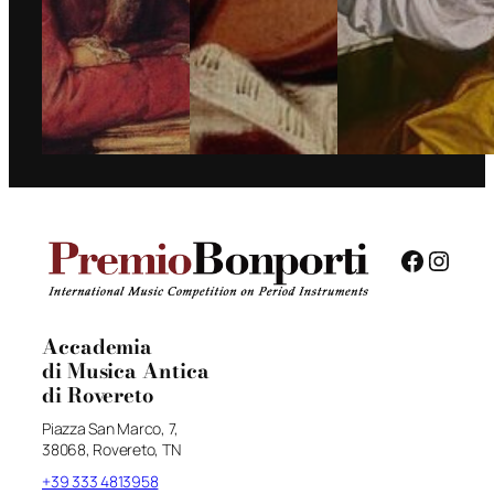
Facebo
Insta
Accademia
di Musica Antica
di Rovereto
Piazza San Marco, 7,
38068, Rovereto, TN
+39 333 4813958