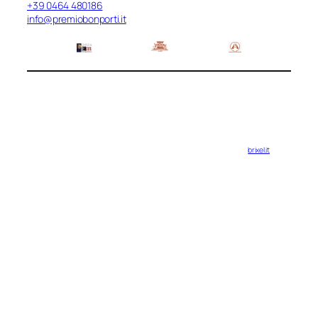
+39 0464 480186
info@premiobonporti.it
brixel.it