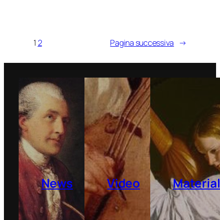
1
2
Pagina successiva
→
News
Video
Materia