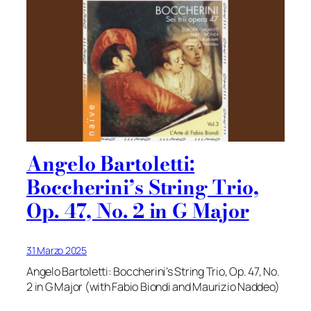
Angelo Bartoletti:
Boccherini’s String Trio,
Op. 47, No. 2 in G Major
31 Marzo 2025
Angelo Bartoletti: Boccherini’s String Trio, Op. 47, No.
2 in G Major (with Fabio Biondi and Maurizio Naddeo)