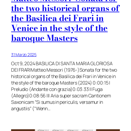
the two historical organs of
the Basilica dei Frari in
Venice in the style of the
baroque Masters
31 Marzo 2025
Oct 9, 2024 BASILICA DI SANTA MARIA GLORIOSA
DEI FRARIMatteo Messori (1976-)Sonata for the two
historical organs of the Basilica dei Frari in Venice in
the style of the baroque Masters (2024) 0:00:15 I
Preludio (Andante con grazia)0:03:33 II Fuga
(Allegro)0:08:56 III Aria super sacram Cantionem
Saxonicam “Si sumus in periculis, versamur in
angustiis” (“Wenn…