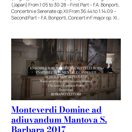
(Japan) From 1:05 to 30:28 – First Part – F.A. Bonporti,
Concertini e Serenate op.XII From 36:44 to 1:14:09 –
Second Part – F.A. Bonporti, Concert in F major op. XI…
Monteverdi Domine ad
adiuvandum Mantova S.
Barbara 2017